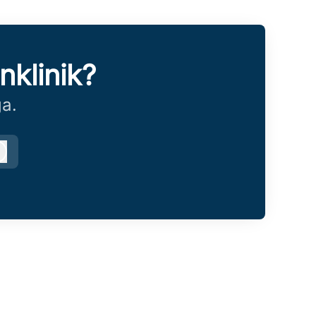
klinik?
ga.
Logga in