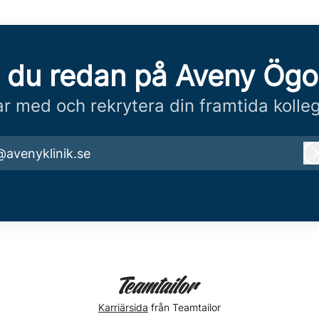
 du redan på Aveny Ögon
r med och rekrytera din framtida kolle
@avenyklinik.se
Karriärsida
från Teamtailor