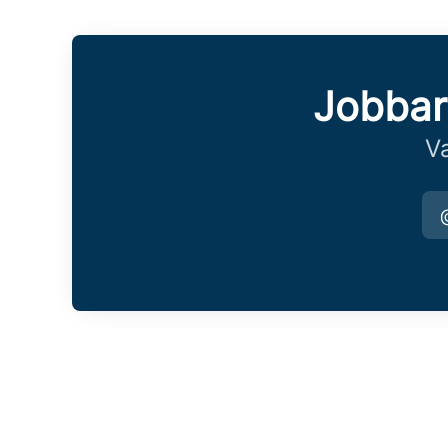
Jobbar
Va